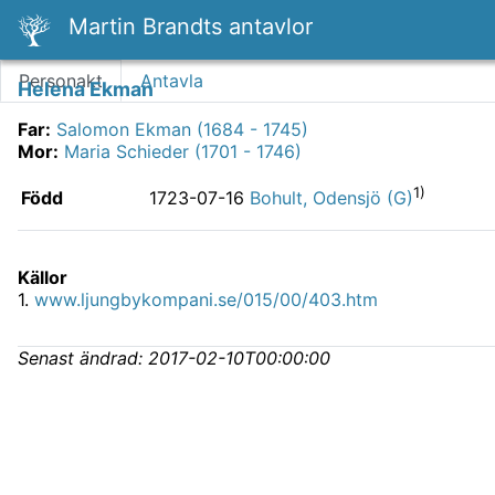
Martin Brandts antavlor
Personakt
Antavla
Helena Ekman
Far
:
Salomon Ekman (1684 - 1745)
Mor
:
Maria Schieder (1701 - 1746)
1)
Född
1723-07-16
Bohult, Odensjö (G)
Källor
1
.
www.ljungbykompani.se/015/00/403.htm
Senast ändrad:
2017-02-10T00:00:00