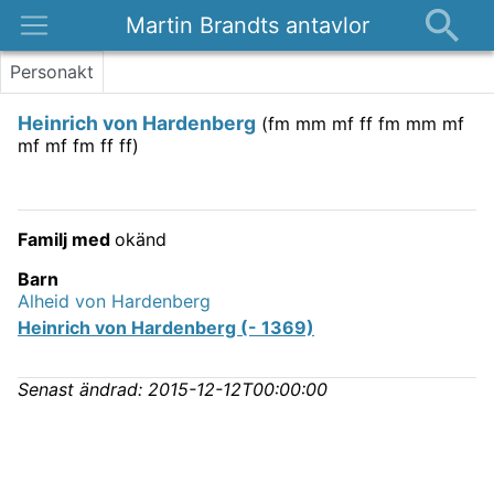
Martin Brandts antavlor
Platser
Personakt
Nyheter
Heinrich von Hardenberg
(
fm mm mf ff fm mm mf
Om
mf mf fm ff ff
)
Kontakt
Familj med
okänd
Barn
Alheid von Hardenberg
Heinrich von Hardenberg (- 1369)
Senast ändrad:
2015-12-12T00:00:00