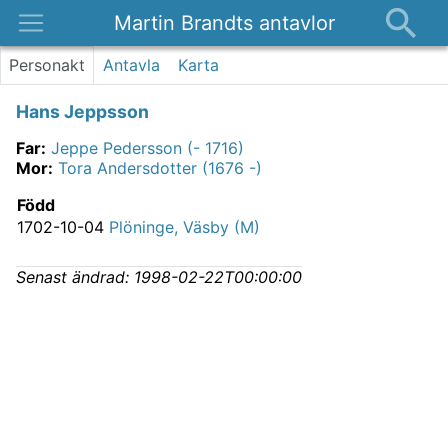
Martin Brandts antavlor
Platser
Personakt
Antavla
Karta
Nyheter
Hans Jeppsson
Om
Far
:
Jeppe Pedersson (- 1716)
Kontakt
Mor
:
Tora Andersdotter (1676 -)
Född
1702-10-04
Plöninge, Väsby (M)
Senast ändrad:
1998-02-22T00:00:00