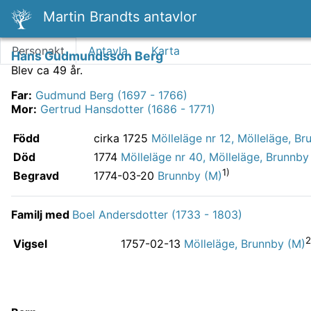
Martin Brandts antavlor
Personakt
Antavla
Karta
Hans Gudmundsson Berg
Blev ca 49 år.
Far
:
Gudmund Berg (1697 - 1766)
Mor
:
Gertrud Hansdotter (1686 - 1771)
Född
cirka 1725
Mölleläge nr 12, Mölleläge, Br
Död
1774
Mölleläge nr 40, Mölleläge, Brunnby
1)
Begravd
1774-03-20
Brunnby (M)
Familj med
Boel Andersdotter (1733 - 1803)
2
Vigsel
1757-02-13
Mölleläge, Brunnby (M)