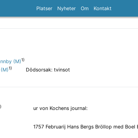
Platser
Nyheter
Om
Kontakt
1)
unnby (M)
1)
Dödsorsak: tvinsot
 (M)
)
ur von Kochens journal:
1757 Februarij Hans Bergs Bröllop med Boel B