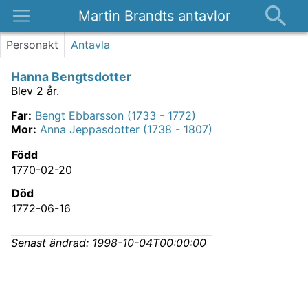
Martin Brandts antavlor
Platser
Personakt
Antavla
Nyheter
Hanna Bengtsdotter
Om
Blev 2 år.
Kontakt
Far
:
Bengt Ebbarsson (1733 - 1772)
Mor
:
Anna Jeppasdotter (1738 - 1807)
Född
1770-02-20
Död
1772-06-16
Senast ändrad:
1998-10-04T00:00:00