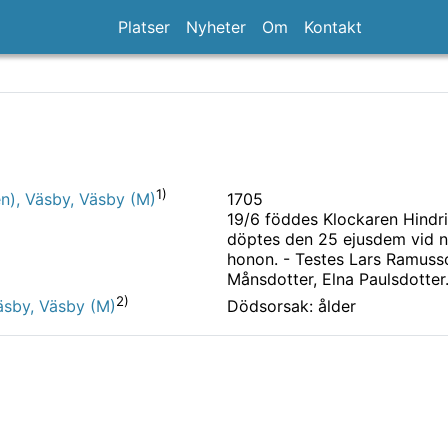
Platser
Nyheter
Om
Kontakt
1)
1705
n), Väsby, Väsby (M)
19/6 föddes Klockaren Hindr
döptes den 25 ejusdem vid n
honon. - Testes Lars Ramusso
Månsdotter, Elna Paulsdotter
2)
Dödsorsak: ålder
äsby, Väsby (M)