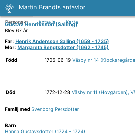
Martin Brandts antavlor
Personakt
Antavla
Karta
Gustav Henriksson (Salling)
Blev 67 år.
Far
:
Henrik Andersson Salling (1659 - 1735)
Mor
:
Margareta Bengtsdotter (1662 - 1745)
Född
1705-06-19
Väsby nr 14 (Klockaregårde
Död
1772-12-28
Väsby nr 11 (Hovgården), V
Familj med
Svenborg Persdotter
Barn
Hanna Gustavsdotter (1724 - 1724)