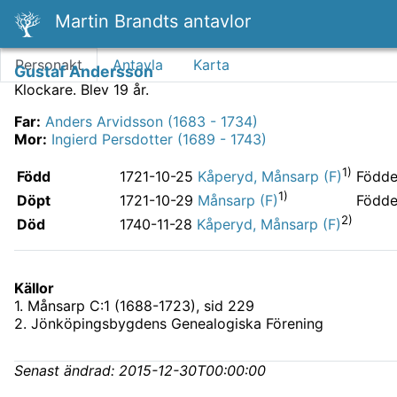
Martin Brandts antavlor
Personakt
Antavla
Karta
Gustaf Andersson
Klockare.
Blev 19 år.
Far
:
Anders Arvidsson (1683 - 1734)
Mor
:
Ingierd Persdotter (1689 - 1743)
1)
Född
Födde
1721-10-25
Kåperyd, Månsarp (F)
1)
Döpt
Födde
1721-10-29
Månsarp (F)
2)
Död
1740-11-28
Kåperyd, Månsarp (F)
Källor
1
.
Månsarp C:1 (1688-1723)
, sid 229
2
.
Jönköpingsbygdens Genealogiska Förening
Senast ändrad:
2015-12-30T00:00:00