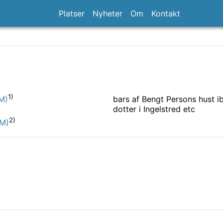
Platser
Nyheter
Om
Kontakt
1)
bars af Bengt Persons hust ib
M)
dotter i Ingelstred etc
2)
(M)