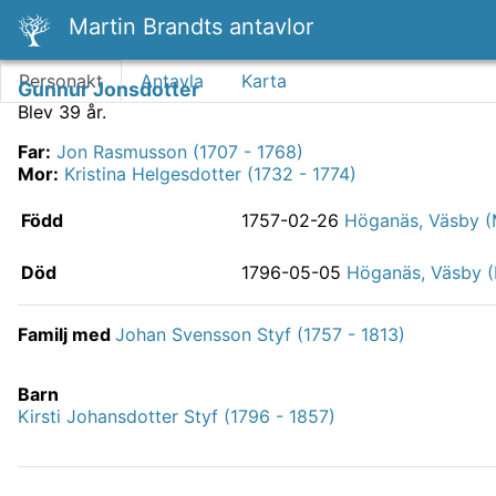
Martin Brandts antavlor
Personakt
Antavla
Karta
Gunnur Jonsdotter
Blev 39 år.
Far
:
Jon Rasmusson (1707 - 1768)
Mor
:
Kristina Helgesdotter (1732 - 1774)
Född
1757-02-26
Höganäs, Väsby (
Död
1796-05-05
Höganäs, Väsby 
Familj med
Johan Svensson Styf (1757 - 1813)
Barn
Kirsti Johansdotter Styf (1796 - 1857)