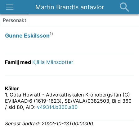
Martin Brandts antavlor
Platser
Personakt
Nyheter
1)
Gunne Eskilsson
Om
Kontakt
Familj med
Kjälla Månsdotter
Källor
1
.
Göta Hovrätt - Advokatfiskalen Kronobergs län (G)
EVIIAAAD:6 (1619-1623), SE/VALA/0382503
, Bild 360
/ sid 80, AID:
v49314.b360.s80
Senast ändrad:
2022-10-13T00:00:00