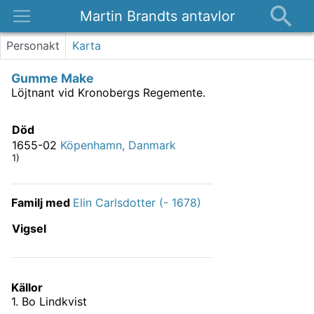
Martin Brandts antavlor
Platser
Personakt
Karta
Nyheter
Gumme Make
Om
Löjtnant vid Kronobergs Regemente.
Kontakt
Död
1655-02
Köpenhamn, Danmark
1)
Familj med
Elin Carlsdotter (- 1678)
Vigsel
Källor
1
.
Bo Lindkvist