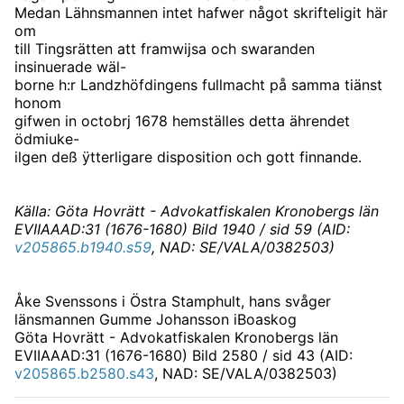
Medan Lähnsmannen intet hafwer något skrifteligit här
om
till Tingsrätten att framwijsa och swaranden
insinuerade wäl-
borne h:r Landzhöfdingens fullmacht på samma tiänst
honom
gifwen in octobrj 1678 hemställes detta ährendet
ödmiuke-
ilgen deß ÿtterligare disposition och gott finnande.
Källa: Göta Hovrätt - Advokatfiskalen Kronobergs län
EVIIAAAD:31 (1676-1680) Bild 1940 / sid 59 (AID:
v205865.b1940.s59
, NAD: SE/VALA/0382503)
Åke Svenssons i Östra Stamphult, hans svåger
länsmannen Gumme Johansson iBoaskog
Göta Hovrätt - Advokatfiskalen Kronobergs län
EVIIAAAD:31 (1676-1680) Bild 2580 / sid 43 (AID:
v205865.b2580.s43
, NAD: SE/VALA/0382503)