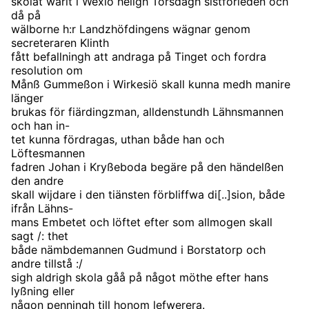
skolat warit i Wexiö heligh Torsdagh sistförleden och
då på
wälborne h:r Landzhöfdingens wägnar genom
secreteraren Klinth
fått befallningh att andraga på Tinget och fordra
resolution om
Månß Gummeßon i Wirkesiö skall kunna medh manire
länger
brukas för fiärdingzman, alldenstundh Lähnsmannen
och han in-
tet kunna fördragas, uthan både han och
Löftesmannen
fadren Johan i Kryßeboda begäre på den händelßen
den andre
skall wijdare i den tiänsten förbliffwa di[..]sion, både
ifrån Lähns-
mans Embetet och löftet efter som allmogen skall
sagt /: thet
både nämbdemannen Gudmund i Borstatorp och
andre tillstå :/
sigh aldrigh skola gåå på något möthe efter hans
lyßning eller
någon penningh till honom lefwerera.