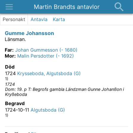
Martin Brandts antavlor
Platser
Personakt
Antavla
Karta
Nyheter
Gumme Johansson
Om
Länsman.
Kontakt
Far
:
Johan Gummesson (- 1680)
Mor
:
Malin Persdotter (- 1692)
Död
1724
Krysseboda, Algutsboda (G)
1)
1724
Dom: 19. p T: Begrofs gambla Ländzman Gunne Johanßon i
Kryßeboda
Begravd
1724-10-11
Algutsboda (G)
1)