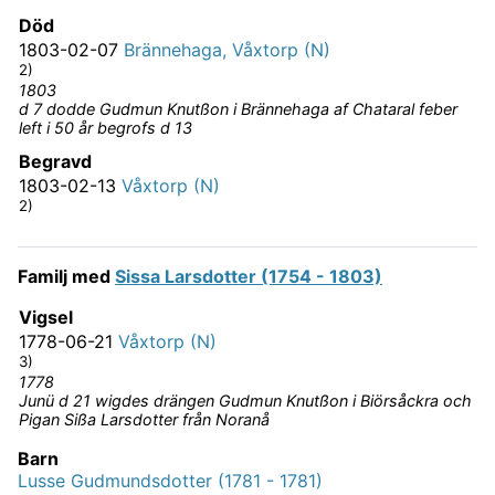
Död
1803-02-07
Brännehaga, Våxtorp (N)
2)
1803
d 7 dodde Gudmun Knutßon i Brännehaga af Chataral feber
left i 50 år begrofs d 13
Begravd
1803-02-13
Våxtorp (N)
2)
Familj med
Sissa Larsdotter (1754 - 1803)
Vigsel
1778-06-21
Våxtorp (N)
3)
1778
Junü d 21 wigdes drängen Gudmun Knutßon i Biörsåckra och
Pigan Sißa Larsdotter från Noranå
Barn
Lusse Gudmundsdotter (1781 - 1781)