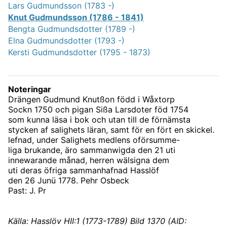
Lars Gudmundsson (1783 -)
Knut Gudmundsson (1786 - 1841)
Bengta Gudmundsdotter (1789 -)
Elna Gudmundsdotter (1793 -)
Kersti Gudmundsdotter (1795 - 1873)
Noteringar
Drängen Gudmund Knutßon född i Wåxtorp
Sockn 1750 och pigan Sißa Larsdoter föd 1754
som kunna läsa i bok och utan till de förnämsta
stycken af salighets läran, samt för en fört en skickel.
lefnad, under Salighets medlens oförsumme-
liga brukande, äro sammanwigda den 21 uti
innewarande månad, herren wälsigna dem
uti deras öfriga sammanhafnad Hasslöf
den 26 Junü 1778. Pehr Osbeck
Past: J. Pr
Källa: Hasslöv HII:1 (1773-1789) Bild 1370 (AID: