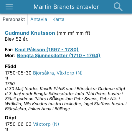
Martin Brandts antavlor
Platser
Personakt
Antavla
Karta
Nyheter
Gudmund Knutsson
(
mm mf mm ff
)
Om
Blev 52 år.
Kontakt
Far
:
Knut Pålsson (1697 - 1780)
Mor
:
Bengta Sjunnesdotter (1710 - 1764)
Född
1750-05-30
Björsåkra, Våxtorp (N)
1)
1750
d 30 Maij föddes Knudh Påhlß son i Börsåckra Gudmun döpt
d 3 Junj modr Bengta Siönesdotter fadd Påhl Pehrs hustru i
Siöalt gudmun Pährs i BÖlinge ibm Pehr Swens, Pehr Nils i
Wråkiärr, Nils Knudhs hustru i helledhe, Ingel Staffans hustru i
Biörsåckra, änkan Anna i Böllinge
Döpt
1750-06-03
Våxtorp (N)
1)