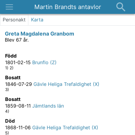
Martin Brandts antavlor
Platser
Personakt
Karta
Nyheter
Greta Magdalena Granbom
Om
Blev 67 år.
Kontakt
Född
1801-02-15
Brunflo (Z)
1) 2)
Bosatt
1846-07-29
Gävle Heliga Trefaldighet (X)
3)
Bosatt
1859-08-11
Jämtlands län
4)
Död
1868-11-06
Gävle Heliga Trefaldighet (X)
5)