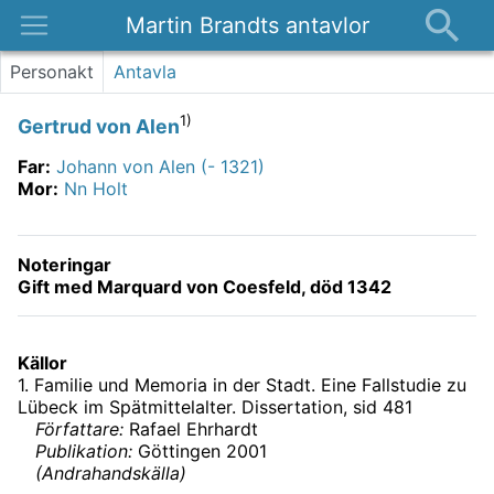
Martin Brandts antavlor
Platser
Personakt
Antavla
Nyheter
1)
Gertrud von Alen
Om
Far
:
Johann von Alen (- 1321)
Kontakt
Mor
:
Nn Holt
Noteringar
Gift med Marquard von Coesfeld, död 1342
Källor
1
.
Familie und Memoria in der Stadt. Eine Fallstudie zu
Lübeck im Spätmittelalter. Dissertation
, sid 481
Författare:
Rafael Ehrhardt
Publikation:
Göttingen 2001
(
Andrahandskälla
)