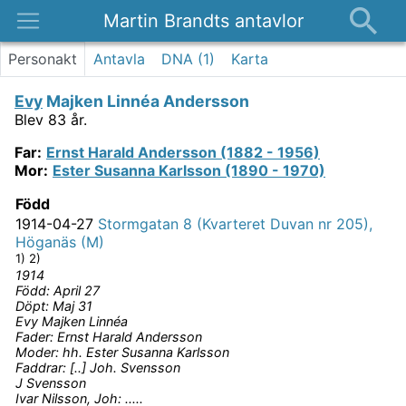
Martin Brandts antavlor
Platser
Personakt
Antavla
DNA (
1
)
Karta
Nyheter
Evy
Majken Linnéa Andersson
Om
Blev 83 år.
Kontakt
Far
:
Ernst
Harald Andersson (1882 - 1956)
Mor
:
Ester
Susanna Karlsson (1890 - 1970)
Född
1914-04-27
Stormgatan 8 (Kvarteret Duvan nr 205),
Höganäs (M)
1) 2)
1914
Född: April 27
Döpt: Maj 31
Evy Majken Linnéa
Fader: Ernst Harald Andersson
Moder: hh. Ester Susanna Karlsson
Faddrar: [..] Joh. Svensson
J Svensson
Ivar Nilsson, Joh: .....