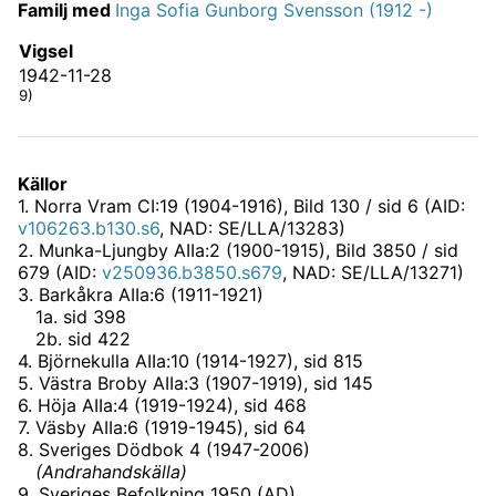
Familj med
Inga Sofia Gunborg Svensson (1912 -)
Vigsel
1942-11-28
9)
Källor
1
.
Norra Vram CI:19 (1904-1916)
, Bild 130 / sid 6 (AID:
v106263.b130.s6
, NAD: SE/LLA/13283)
2
.
Munka-Ljungby AIIa:2 (1900-1915)
, Bild 3850 / sid
679 (AID:
v250936.b3850.s679
, NAD: SE/LLA/13271)
3
.
Barkåkra AIIa:6 (1911-1921)
1
a
.
sid 398
2
b
.
sid 422
4
.
Björnekulla AIIa:10 (1914-1927)
, sid 815
5
.
Västra Broby AIIa:3 (1907-1919)
, sid 145
6
.
Höja AIIa:4 (1919-1924)
, sid 468
7
.
Väsby AIIa:6 (1919-1945)
, sid 64
8
.
Sveriges Dödbok 4 (1947-2006)
(
Andrahandskälla
)
9
.
Sveriges Befolkning 1950 (AD)