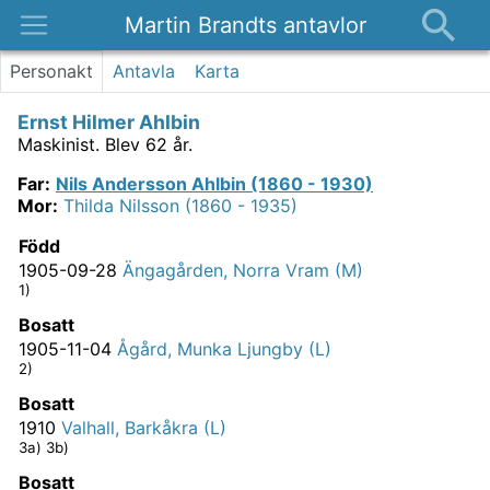
Martin Brandts antavlor
Platser
Personakt
Antavla
Karta
Nyheter
Ernst Hilmer Ahlbin
Om
Maskinist.
Blev 62 år.
Kontakt
Far
:
Nils Andersson Ahlbin (1860 - 1930)
Mor
:
Thilda Nilsson (1860 - 1935)
Född
1905-09-28
Ängagården, Norra Vram (M)
1)
Bosatt
1905-11-04
Ågård, Munka Ljungby (L)
2)
Bosatt
1910
Valhall, Barkåkra (L)
3a) 3b)
Bosatt