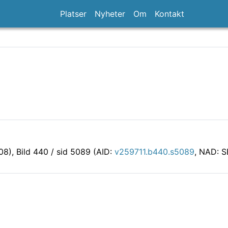
Platser
Nyheter
Om
Kontakt
08)
, Bild 440 / sid 5089 (AID:
v259711.b440.s5089
, NAD: S