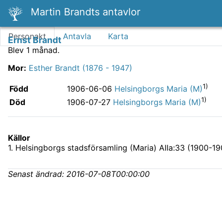
Martin Brandts antavlor
Personakt
Antavla
Karta
Ernst Brandt
Blev 1 månad.
Mor
:
Esther Brandt (1876 - 1947)
1)
Född
1906-06-06
Helsingborgs Maria (M)
1)
Död
1906-07-27
Helsingborgs Maria (M)
Källor
1
.
Helsingborgs stadsförsamling (Maria) AIIa:33 (1900-19
Senast ändrad:
2016-07-08T00:00:00