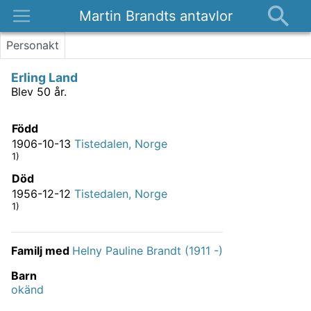
Martin Brandts antavlor
Platser
Personakt
Nyheter
Erling Land
Om
Blev 50 år.
Kontakt
Född
1906-10-13
Tistedalen, Norge
1)
Död
1956-12-12
Tistedalen, Norge
1)
Familj med
Helny Pauline Brandt (1911 -)
Barn
okänd