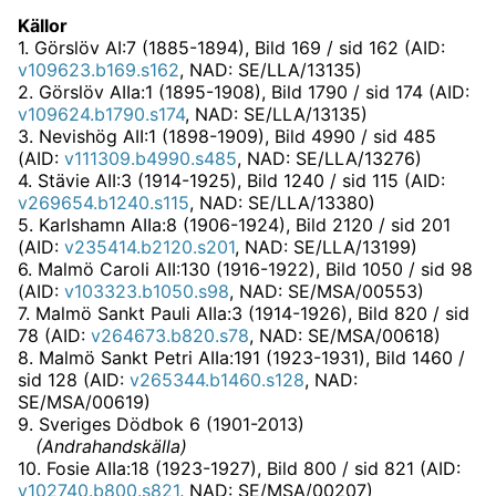
Källor
1
.
Görslöv AI:7 (1885-1894)
, Bild 169 / sid 162 (AID:
v109623.b169.s162
, NAD: SE/LLA/13135)
2
.
Görslöv AIIa:1 (1895-1908)
, Bild 1790 / sid 174 (AID:
v109624.b1790.s174
, NAD: SE/LLA/13135)
3
.
Nevishög AII:1 (1898-1909)
, Bild 4990 / sid 485
(AID:
v111309.b4990.s485
, NAD: SE/LLA/13276)
4
.
Stävie AII:3 (1914-1925)
, Bild 1240 / sid 115 (AID:
v269654.b1240.s115
, NAD: SE/LLA/13380)
5
.
Karlshamn AIIa:8 (1906-1924)
, Bild 2120 / sid 201
(AID:
v235414.b2120.s201
, NAD: SE/LLA/13199)
6
.
Malmö Caroli AII:130 (1916-1922)
, Bild 1050 / sid 98
(AID:
v103323.b1050.s98
, NAD: SE/MSA/00553)
7
.
Malmö Sankt Pauli AIIa:3 (1914-1926)
, Bild 820 / sid
78 (AID:
v264673.b820.s78
, NAD: SE/MSA/00618)
8
.
Malmö Sankt Petri AIIa:191 (1923-1931)
, Bild 1460 /
sid 128 (AID:
v265344.b1460.s128
, NAD:
SE/MSA/00619)
9
.
Sveriges Dödbok 6 (1901-2013)
(
Andrahandskälla
)
10
.
Fosie AIIa:18 (1923-1927)
, Bild 800 / sid 821 (AID:
v102740.b800.s821
, NAD: SE/MSA/00207)