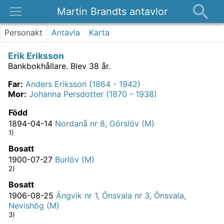
Martin Brandts antavlor
Platser
Personakt
Antavla
Karta
Nyheter
Erik Eriksson
Om
Bankbokhållare.
Blev 38 år.
Kontakt
Far
:
Anders Eriksson (1864 - 1942)
Mor
:
Johanna Persdotter (1870 - 1938)
Född
1894-04-14
Nordanå nr 8, Görslöv (M)
1)
Bosatt
1900-07-27
Burlöv (M)
2)
Bosatt
1906-08-25
Ängvik nr 1, Önsvala nr 3, Önsvala,
Nevishög (M)
3)