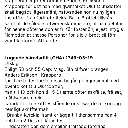
Krapperup lagförer drängen Anders Erickson i
Krapparp för det han med qwinfolket Oluf Olufsdotter
skall begådt lägersmåhl, hafwandes hon nu nyligen
thereffter framfödt et oäckta Barn. Brottet tillstås
samt at de således öfwerenskomne äro, at han betalar
för henne böterne och är fri för fosterlön; eljest intyg:s
Nämbden at thesse Personer för slickt brott eij förr
warit lagförde. Afträdde.
Luggude häradsrätt (GHA) 1746-03-19
Utslag.
Enligt 53 och 55 Cap: Misg. Bln blifwer drängen
Anders Erikson i Krapparp
för therstädes första resan begångit lägersmåhl med
qwinfolket Olu Olufsdotter,
han till 10 och hon till 5 Dr smts böter sakfälte, frälset,
måhlsägaren ock
häradet till treskifftes stående ock hwardera i söndag
hemligt skrifftermåhl
i Brunby Kyrckia, samt erlägga till thensamma han 4
och hon 2 Dr smt, låtandes
Tingsrätten den dem emellan träffade förening