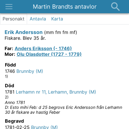
Martin Brandts antavlor
Platser
Personakt
Antavla
Karta
Nyheter
Erik Andersson
(
mm fm fm mf
)
Om
Fiskare.
Blev 35 år.
Kontakt
Far
:
Anders Eriksson (- 1746)
Mor
:
Olu Olasdotter (1727 - 1779)
Född
1746
Brunnby (M)
1)
Död
1781
Lerhamn nr 11, Lerhamn, Brunnby (M)
2)
Anno 1781
D: Esto mihi Feb: d 25 begrovs Eric Andersson från Lerhamn
30 år fiskare av hastig Feber
Begravd
1781-02-25
Brunnby (M)