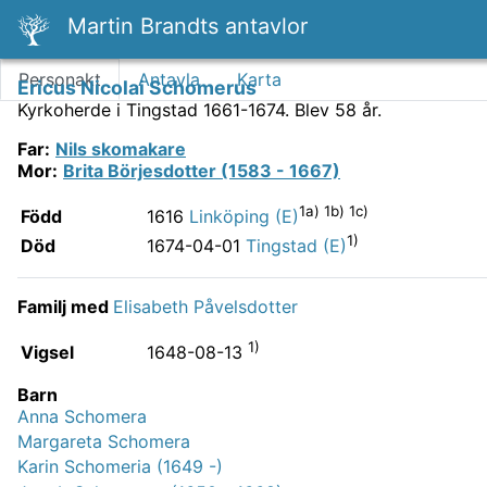
Martin Brandts antavlor
Personakt
Antavla
Karta
Ericus Nicolai Schomerus
Kyrkoherde i Tingstad 1661-1674.
Blev 58 år.
Far
:
Nils skomakare
Mor
:
Brita Börjesdotter (1583 - 1667)
1a) 1b) 1c)
Född
1616
Linköping (E)
1)
Död
1674-04-01
Tingstad (E)
Familj med
Elisabeth Påvelsdotter
1)
Vigsel
1648-08-13
Barn
Anna Schomera
Margareta Schomera
Karin Schomeria (1649 -)