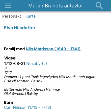
Martin Brandts antavlor
Platser
Personakt
Karta
Nyheter
Elsa Nilsdotter
Om
Kontakt
Familj med
Nils Mattisson (1649 - 1741)
Vigsel
1712-08-31
Nosaby (L)
1)
1712
Domica 11 post Trinit ingevigdes Nils Mattis: och pigan
Elsa Nilsdotter i Balsby
löfftesmän Nils Anders: i Hammar
Oluf Swens: i Balsby
Barn
Carl Nilsson (1713 - 1713)