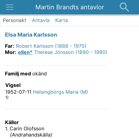
Martin Brandts antavlor
Platser
Personakt
Antavla
Karta
Nyheter
Elsa Maria Karlsson
Om
Far
:
Robert Karlsson (1888 - 1975)
Kontakt
Mor
:
ellen*
Therese Jönsson (1890 - 1980)
Familj med
okänd
Vigsel
1952-07-11
Helsingborgs Maria (M)
1)
Källor
1
.
Carin Olofsson
(
Andrahandskälla
)