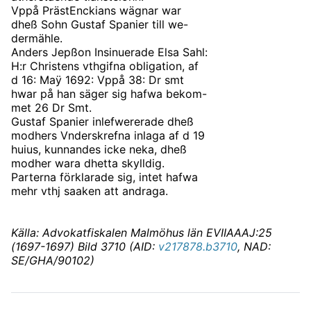
Vppå PrästEnckians wägnar war
dheß Sohn Gustaf Spanier till we-
dermähle.
Anders Jepßon Insinuerade Elsa Sahl:
H:r Christens vthgifna obligation, af
d 16: Maÿ 1692: Vppå 38: Dr smt
hwar på han säger sig hafwa bekom-
met 26 Dr Smt.
Gustaf Spanier inlefwererade dheß
modhers Vnderskrefna inlaga af d 19
huius, kunnandes icke neka, dheß
modher wara dhetta skylldig.
Parterna förklarade sig, intet hafwa
mehr vthj saaken att andraga.
Källa: Advokatfiskalen Malmöhus län EVIIAAAJ:25
(1697-1697) Bild 3710 (AID:
v217878.b3710
, NAD:
SE/GHA/90102)