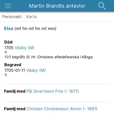
Martin Brandts antavlor
Platser
Personakt
Karta
Nyheter
Elsa
(
mf fm mf fm mf mm
)
Om
Kontakt
Död
1705
Väsby (M)
1)
11/1 begråfs Sl. Hr. Christens efterlefwerska i Kånga.
Begravd
1705-01-11
Väsby (M)
1)
Familj med
Pål Sivertsson Friis (- 1671)
Familj med
Christen Christensson Alrom (- 1691)