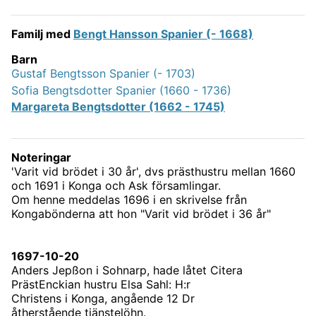
Familj med
Bengt Hansson Spanier (- 1668)
Barn
Gustaf Bengtsson Spanier (- 1703)
Sofia Bengtsdotter Spanier (1660 - 1736)
Margareta Bengtsdotter (1662 - 1745)
Noteringar
'Varit vid brödet i 30 år', dvs prästhustru mellan 1660
och 1691 i Konga och Ask församlingar.
Om henne meddelas 1696 i en skrivelse från
Kongabönderna att hon "Varit vid brödet i 36 år"
1697-10-20
Anders Jepßon i Sohnarp, hade låtet Citera
PrästEnckian hustru Elsa Sahl: H:r
Christens i Konga, angående 12 Dr
åtherstående tiänstelöhn.