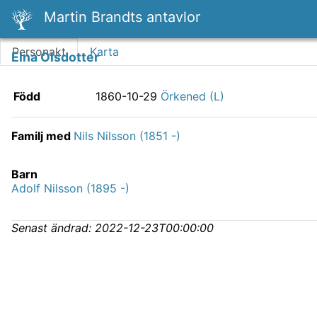
Martin Brandts antavlor
Personakt
Karta
Elna Olsdotter
Född
1860-10-29
Örkened (L)
Familj med
Nils Nilsson (1851 -)
Barn
Adolf Nilsson (1895 -)
Senast ändrad:
2022-12-23T00:00:00