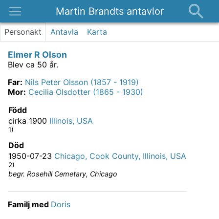
Martin Brandts antavlor
Platser
Personakt
Antavla
Karta
Nyheter
Elmer R Olson
Om
Blev ca 50 år.
Kontakt
Far
:
Nils Peter Olsson (1857 - 1919)
Mor
:
Cecilia Olsdotter (1865 - 1930)
Född
cirka 1900
Illinois, USA
1)
Död
1950-07-23
Chicago, Cook County, Illinois, USA
2)
begr. Rosehill Cemetary, Chicago
Familj med
Doris