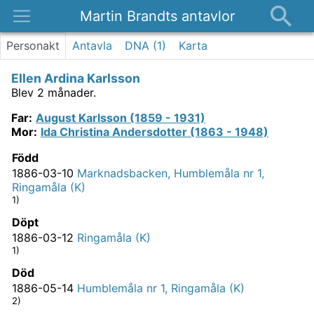
Martin Brandts antavlor
Platser
Personakt
Antavla
DNA (
1
)
Karta
Nyheter
Ellen Ardina Karlsson
Om
Blev 2 månader.
Kontakt
Far
:
August Karlsson (1859 - 1931)
Mor
:
Ida Christina Andersdotter (1863 - 1948)
Född
1886-03-10
Marknadsbacken, Humblemåla nr 1,
Ringamåla (K)
1)
Döpt
1886-03-12
Ringamåla (K)
1)
Död
1886-05-14
Humblemåla nr 1, Ringamåla (K)
2)