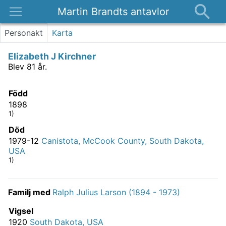
Martin Brandts antavlor
Platser
Personakt
Karta
Nyheter
Elizabeth J Kirchner
Om
Blev 81 år.
Kontakt
Född
1898
1)
Död
1979-12
Canistota, McCook County, South Dakota,
USA
1)
Familj med
Ralph Julius Larson (1894 - 1973)
Vigsel
1920
South Dakota, USA