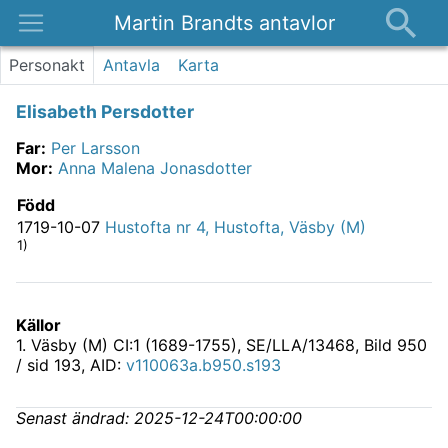
Martin Brandts antavlor
Platser
Personakt
Antavla
Karta
Nyheter
Elisabeth Persdotter
Om
Far
:
Per Larsson
Kontakt
Mor
:
Anna Malena Jonasdotter
Född
1719-10-07
Hustofta nr 4, Hustofta, Väsby (M)
1)
Källor
1
.
Väsby (M) CI:1 (1689-1755), SE/LLA/13468
, Bild 950
/ sid 193, AID:
v110063a.b950.s193
Senast ändrad:
2025-12-24T00:00:00