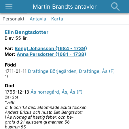
Martin Brandts antavlor
Platser
Personakt
Antavla
Karta
Nyheter
Elin Bengtsdotter
Om
Blev 55 år.
Kontakt
Far
:
Bengt Johansson (1684 - 1739)
Mor
:
Anna Persdotter (1681 - 1738)
Född
1711-01-11
Draftinge Börjegården, Draftinge, Ås (F)
1)
Död
1766-12-13
Ås norregård, Ås, Ås (F)
2a) 2b)
1766
d. 9 och 13 dec: afsomnade äckta folcken
Anders Ericks och hustr. Elin Bengtsdotr
i Ås Norreg af hastig feber, och be-
grofs d 21 ejusdem gl mannen 56
hustrun 55