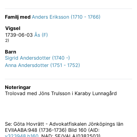
Familj med
Anders Eriksson (1710 - 1766)
Vigsel
1739-06-03
Ås (F)
2)
Barn
Sigrid Andersdotter (1740 -)
Anna Andersdotter (1751 - 1752)
Noteringar
Trolovad med Jöns Trulsson i Karaby Lunnagård
Se: Göta Hovrätt - Advokatfiskalen Jönköpings län
EVIIAABA:948 (1736-1736) Bild 160 (AID:
v323948.b160
, NAD: SE/VALA/0382503)