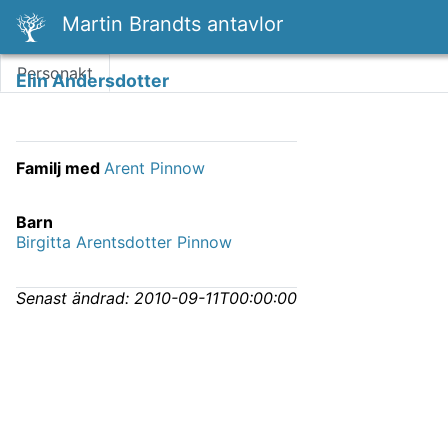
Martin Brandts antavlor
Personakt
Elin Andersdotter
Familj med
Arent Pinnow
Barn
Birgitta Arentsdotter Pinnow
Senast ändrad:
2010-09-11T00:00:00