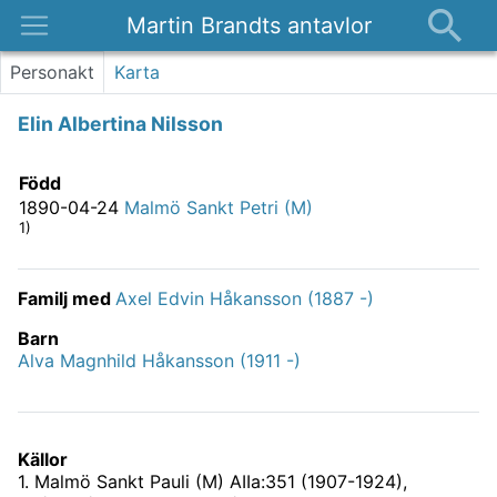
Martin Brandts antavlor
Platser
Personakt
Karta
Nyheter
Elin Albertina Nilsson
Om
Kontakt
Född
1890-04-24
Malmö Sankt Petri (M)
1)
Familj med
Axel Edvin Håkansson (1887 -)
Barn
Alva Magnhild Håkansson (1911 -)
Källor
1
.
Malmö Sankt Pauli (M) AIIa:351 (1907-1924),