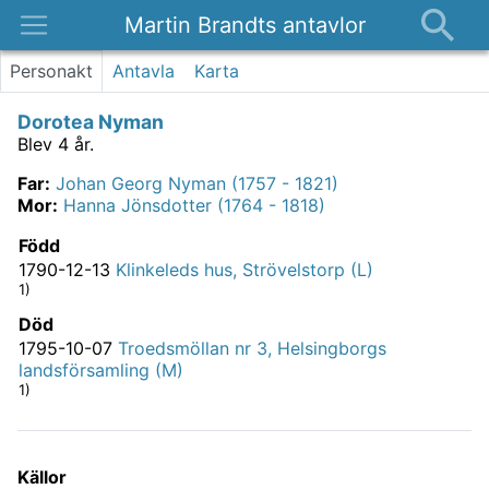
Martin Brandts antavlor
Platser
Personakt
Antavla
Karta
Nyheter
Dorotea Nyman
Om
Blev 4 år.
Kontakt
Far
:
Johan Georg Nyman (1757 - 1821)
Mor
:
Hanna Jönsdotter (1764 - 1818)
Född
1790-12-13
Klinkeleds hus, Strövelstorp (L)
1)
Död
1795-10-07
Troedsmöllan nr 3, Helsingborgs
landsförsamling (M)
1)
Källor