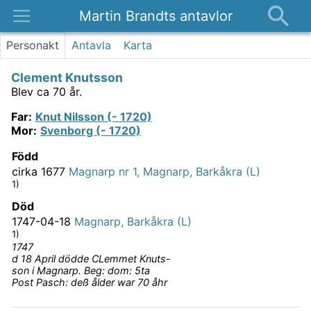
Martin Brandts antavlor
Platser
Personakt
Antavla
Karta
Nyheter
Clement Knutsson
Om
Blev ca 70 år.
Kontakt
Far
:
Knut Nilsson (- 1720)
Mor
:
Svenborg (- 1720)
Född
cirka 1677
Magnarp nr 1, Magnarp, Barkåkra (L)
1)
Död
1747-04-18
Magnarp, Barkåkra (L)
1)
1747
d 18 April dödde CLemmet Knuts-
son i Magnarp. Beg: dom: 5ta
Post Pasch: deß ålder war 70 åhr