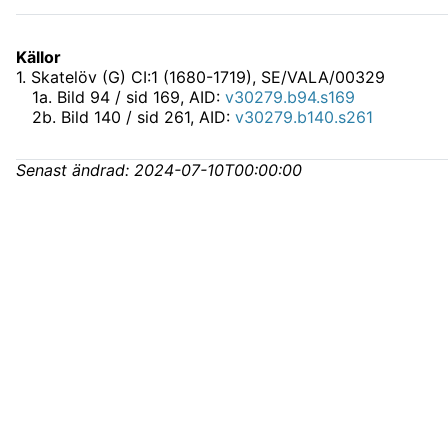
Källor
1
.
Skatelöv (G) CI:1 (1680-1719), SE/VALA/00329
1
a
.
Bild 94 / sid 169, AID:
v30279.b94.s169
2
b
.
Bild 140 / sid 261, AID:
v30279.b140.s261
Senast ändrad:
2024-07-10T00:00:00