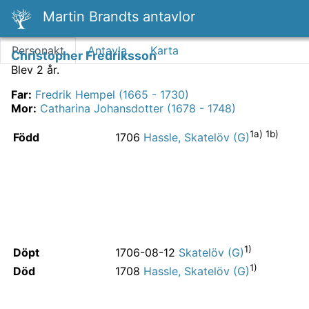
Martin Brandts antavlor
Personakt
Antavla
Karta
Christopher Fredriksson
Blev 2 år.
Far
:
Fredrik Hempel (1665 - 1730)
Mor
:
Catharina Johansdotter (1678 - 1748)
1a) 1b)
Född
1706
Hassle, Skatelöv (G)
1)
Döpt
1706-08-12
Skatelöv (G)
1)
Död
1708
Hassle, Skatelöv (G)