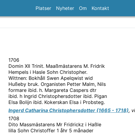
Platser
Nyheter
Om
Kontakt
1706
Domin XII Trinit. Maaßmästarens M. Fridrik
Hempels i Hasle Sohn Christopher.
Wittnen: Bokhåll Swen Apelqwist wid
Hußeby bruk. Organisten Petter Malm, Nils
formare ibid. h. Margareta Caspers dtr
ibid. h Ingrid Christophersdotter ibid. Pigan
Elsa Bolijn ibid. Kokerskan Elsa i Probsteg.
Ingerd
Catharina Christophersdotter (1665 - 1718)
,
v
1708
Dito Massmästarens Mr Fridrickz i Haßle
lilla Sohn Christoffer 1 åhr 5 månader