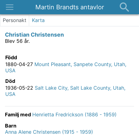
Martin Brandts antavlor
Platser
Personakt
Karta
Nyheter
Christian Christensen
Om
Blev 56 år.
Kontakt
Född
1880-04-27
Mount Pleasant, Sanpete County, Utah,
USA
Död
1936-05-22
Salt Lake City, Salt Lake County, Utah,
USA
Familj med
Henrietta Fredrickson (1886 - 1959)
Barn
Anna Alene Christensen (1915 - 1959)