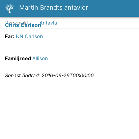
Martin Brandts antavlor
Personakt
Antavla
Chris Carlson
Far
:
NN Carlson
Familj med
Allison
Senast ändrad:
2016-06-26T00:00:00