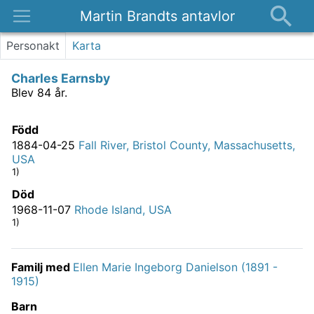
Martin Brandts antavlor
Platser
Personakt
Karta
Nyheter
Charles Earnsby
Om
Blev 84 år.
Kontakt
Född
1884-04-25
Fall River, Bristol County, Massachusetts,
USA
1)
Död
1968-11-07
Rhode Island, USA
1)
Familj med
Ellen Marie Ingeborg Danielson (1891 -
1915)
Barn