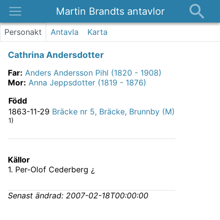
Martin Brandts antavlor
Platser
Personakt
Antavla
Karta
Nyheter
Cathrina Andersdotter
Om
Far
:
Anders Andersson Pihl (1820 - 1908)
Kontakt
Mor
:
Anna Jeppsdotter (1819 - 1876)
Född
1863-11-29
Bräcke nr 5, Bräcke, Brunnby (M)
1)
Källor
1
.
Per-Olof Cederberg ¿
Senast ändrad:
2007-02-18T00:00:00