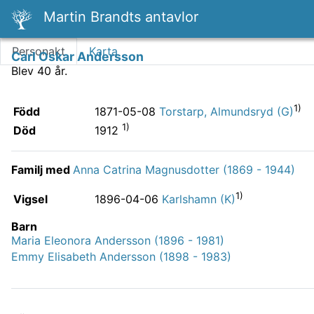
Martin Brandts antavlor
Personakt
Karta
Carl Oskar Andersson
Blev 40 år.
1)
Född
1871-05-08
Torstarp, Almundsryd (G)
1)
Död
1912
Familj med
Anna Catrina Magnusdotter (1869 - 1944)
1)
Vigsel
1896-04-06
Karlshamn (K)
Barn
Maria Eleonora Andersson (1896 - 1981)
Emmy Elisabeth Andersson (1898 - 1983)