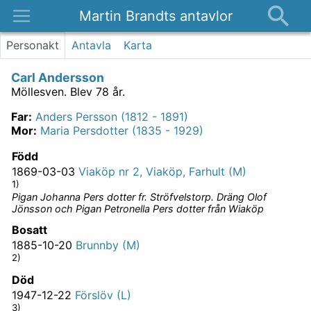
Martin Brandts antavlor
Platser
Personakt
Antavla
Karta
Nyheter
Carl Andersson
Om
Möllesven.
Blev 78 år.
Kontakt
Far
:
Anders Persson (1812 - 1891)
Mor
:
Maria Persdotter (1835 - 1929)
Född
1869-03-03
Viaköp nr 2, Viaköp, Farhult (M)
1)
Pigan Johanna Pers dotter fr. Ströfvelstorp. Dräng Olof
Jönsson och Pigan Petronella Pers dotter från Wiaköp
Bosatt
1885-10-20
Brunnby (M)
2)
Död
1947-12-22
Förslöv (L)
3)