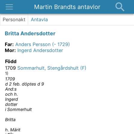
Martin Brandts antavlor
Platser
Personakt
Antavla
Nyheter
Britta Andersdotter
Om
Far
:
Anders Persson (- 1729)
Kontakt
Mor
:
Ingerd Andersdotter
Född
1709
Sommarhult, Stengårdshult (F)
1)
1709
d 2 feb. döptes d 9
And:s
och h.
Ingerd
dotter
i Sommerhult
Britta
h. Märit