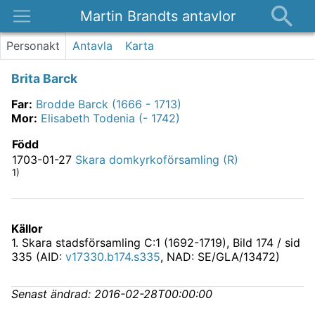
Martin Brandts antavlor
Platser
Personakt
Antavla
Karta
Nyheter
Brita Barck
Om
Far
:
Brodde Barck (1666 - 1713)
Kontakt
Mor
:
Elisabeth Todenia (- 1742)
Född
1703-01-27
Skara domkyrkoförsamling (R)
1)
Källor
1
.
Skara stadsförsamling C:1 (1692-1719)
, Bild 174 / sid
335 (AID:
v17330.b174.s335
, NAD: SE/GLA/13472)
Senast ändrad:
2016-02-28T00:00:00