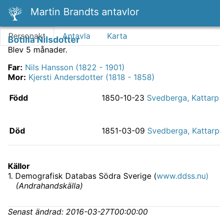
Martin Brandts antavlor
Personakt
Antavla
Karta
Botilla Nilsdotter
Blev 5 månader.
Far
:
Nils Hansson (1822 - 1901)
Mor
:
Kjersti Andersdotter (1818 - 1858)
Född
1850-10-23
Svedberga, Kattarp
Död
1851-03-09
Svedberga, Kattarp
Källor
1
.
Demografisk Databas Södra Sverige (
www.ddss.nu)
(
Andrahandskälla
)
Senast ändrad:
2016-03-27T00:00:00