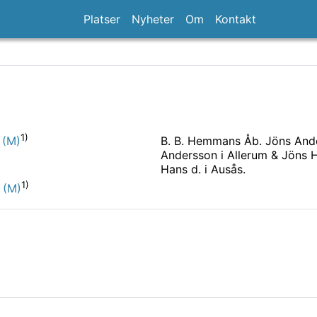
Platser
Nyheter
Om
Kontakt
1)
B. B. Hemmans Åb. Jöns Ande
 (M)
Andersson i Allerum & Jöns H
Hans d. i Ausås.
1)
 (M)