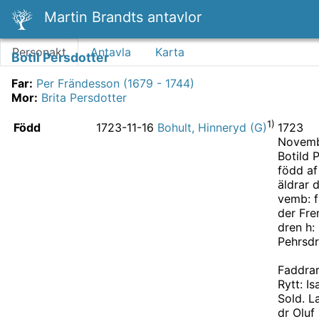
Martin Brandts antavlor
Personakt
Antavla
Karta
Botil Persdotter
Far
:
Per Frändesson (1679 - 1744)
Mor
:
Brita Persdotter
1)
Född
1723
1723-11-16
Bohult, Hinneryd (G)
Novemb
Botild 
född af 
äldrar 
vemb: f
der Fre
dren h: 
Pehrsdr
Faddra
Rytt: Is
Sold. L
dr Oluf