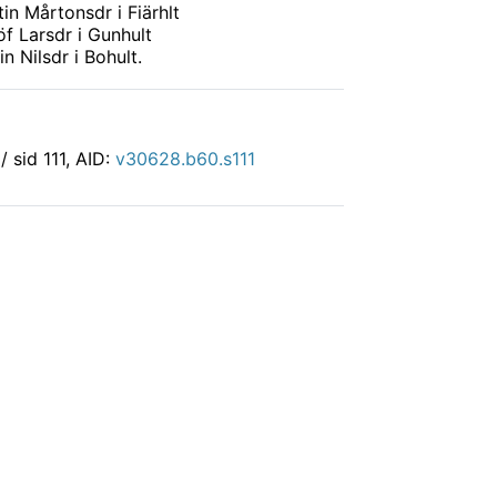
tin Mårtonsdr i Fiärhlt
öf Larsdr i Gunhult
in Nilsdr i Bohult.
 / sid 111, AID:
v30628.b60.s111