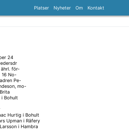
Platser
Nyheter
Om
Kontakt
er 24
Pedersdr
ährl. för-
d 16 No-
adren Pe-
ndeson, mo-
Brita
 i Bohult
r
aac Hurtig i Bohult
ars Upman i Räfery
 Larsson i Hambra