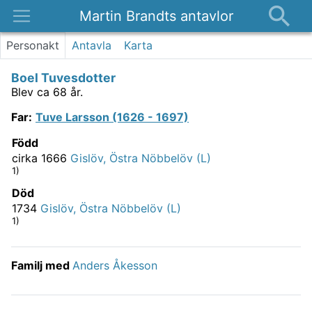
Martin Brandts antavlor
Platser
Personakt
Antavla
Karta
Nyheter
Boel Tuvesdotter
Om
Blev ca 68 år.
Kontakt
Far
:
Tuve Larsson (1626 - 1697)
Född
cirka 1666
Gislöv, Östra Nöbbelöv (L)
1)
Död
1734
Gislöv, Östra Nöbbelöv (L)
1)
Familj med
Anders Åkesson