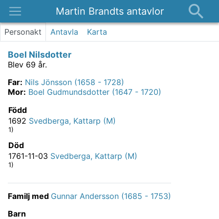
Martin Brandts antavlor
Platser
Personakt
Antavla
Karta
Nyheter
Boel Nilsdotter
Om
Blev 69 år.
Kontakt
Far
:
Nils Jönsson (1658 - 1728)
Mor
:
Boel Gudmundsdotter (1647 - 1720)
Född
1692
Svedberga, Kattarp (M)
1)
Död
1761-11-03
Svedberga, Kattarp (M)
1)
Familj med
Gunnar Andersson (1685 - 1753)
Barn