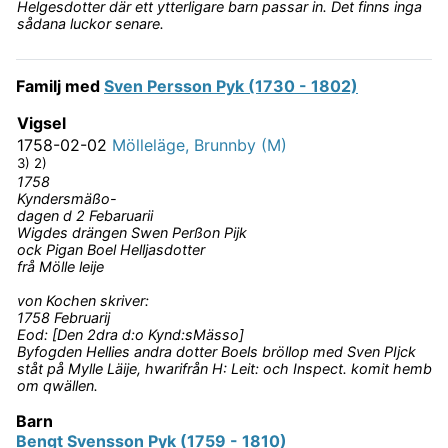
Helgesdotter där ett ytterligare barn passar in. Det finns inga
sådana luckor senare.
Familj med
Sven Persson Pyk (1730 - 1802)
Vigsel
1758-02-02
Mölleläge, Brunnby (M)
3) 2)
1758
Kyndersmäßo-
dagen d 2 Febaruarii
Wigdes drängen Swen Perßon Pijk
ock Pigan Boel Helljasdotter
frå Mölle leije
von Kochen skriver:
1758 Februarij
Eod: [Den 2dra d:o Kynd:sMässo]
Byfogden Hellies andra dotter Boels bröllop med Sven PIjck
ståt på Mylle Läije, hwarifrån H: Leit: och Inspect. komit hemb
om qwällen.
Barn
Bengt Svensson Pyk (1759 - 1810)