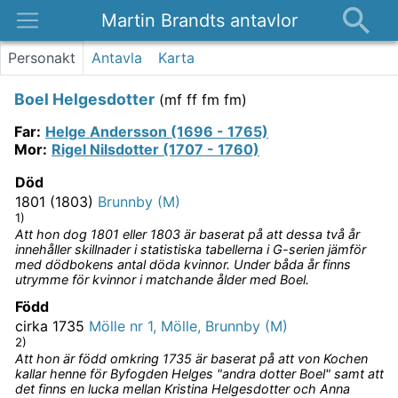
Martin Brandts antavlor
Platser
Personakt
Antavla
Karta
Nyheter
Boel Helgesdotter
(
mf ff fm fm
)
Om
Far
:
Helge Andersson (1696 - 1765)
Kontakt
Mor
:
Rigel Nilsdotter (1707 - 1760)
Död
1801 (1803)
Brunnby (M)
1)
Att hon dog 1801 eller 1803 är baserat på att dessa två år
innehåller skillnader i statistiska tabellerna i G-serien jämför
med dödbokens antal döda kvinnor. Under båda år finns
utrymme för kvinnor i matchande ålder med Boel.
Född
cirka 1735
Mölle nr 1, Mölle, Brunnby (M)
2)
Att hon är född omkring 1735 är baserat på att von Kochen
kallar henne för Byfogden Helges "andra dotter Boel" samt att
det finns en lucka mellan Kristina Helgesdotter och Anna