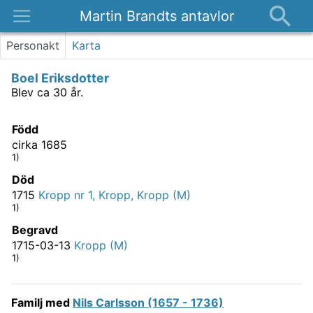
Martin Brandts antavlor
Platser
Personakt
Karta
Nyheter
Boel Eriksdotter
Om
Blev ca 30 år.
Kontakt
Född
cirka 1685
1)
Död
1715
Kropp nr 1, Kropp, Kropp (M)
1)
Begravd
1715-03-13
Kropp (M)
1)
Familj med
Nils Carlsson (1657 - 1736)