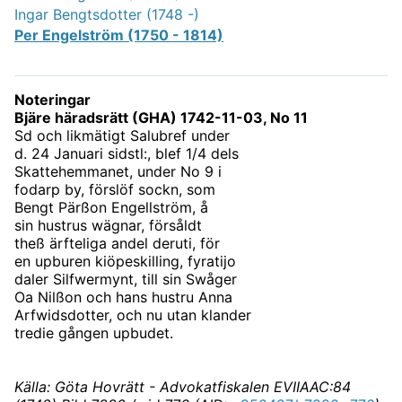
Ingar Bengtsdotter (1748 -)
Per Engelström (1750 - 1814)
Noteringar
Bjäre häradsrätt (GHA) 1742-11-03, No 11
Sd och likmätigt Salubref under
d. 24 Januari sidstl:, blef 1/4 dels
Skattehemmanet, under No 9 i
fodarp by, förslöf sockn, som
Bengt Pärßon Engellström, å
sin hustrus wägnar, försåldt
theß ärfteliga andel deruti, för
en upburen kiöpeskilling, fyratijo
daler Silfwermynt, till sin Swåger
Oa Nilßon och hans hustru Anna
Arfwidsdotter, och nu utan klander
tredie gången upbudet.
Källa: Göta Hovrätt - Advokatfiskalen EVIIAAC:84