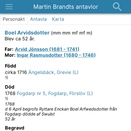
Martin Brandts antavlor
Platser
Personakt
Antavla
Karta
Nyheter
Boel Arvidsdotter
(
mm mm mf mf m
)
Om
Blev ca 52 år.
Kontakt
Far
:
Arvid Jönsson (1681 - 1741)
Mor
:
Ingar Rasmusdotter (1680 - 1746)
Född
cirka 1716
Ängelsbäck, Grevie (L)
1)
Död
1768
Fogdarp nr 5, Fogdarp, Förslöv (L)
1)
1768
d 6 April begrofs Ryttare Enckan Boel Arfwedsdotter från
Fogdarp dödde af Swulst
52 år
Begravd